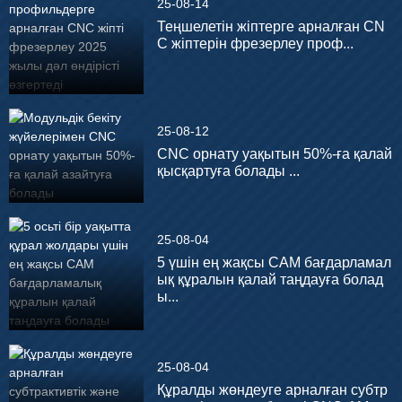
25-08-14
Теңшелетін жіптерге арналған CN
C жіптерін фрезерлеу проф...
25-08-12
CNC орнату уақытын 50%-ға қалай
қысқартуға болады ...
25-08-04
5 үшін ең жақсы CAM бағдарламал
ық құралын қалай таңдауға болад
ы...
25-08-04
Құралды жөндеуге арналған субтр