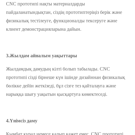
CNC прототипі нақты материалдарды
пайдаланатындықтан, сіздің прототиптеріңіз берік және
физикалық тестілеуге, функционалды тексеруге және
клиент демонстрацияларына дайын.
3.Жылдам айналым уақыттары
Жылдамдық дамудың кілті болып табылады. CNC
прототипі сізді бірнеше күн ішінде дизайннан физикалық
бөлікке дейін жеткізеді, бұл сізге тез қайталауға және
нарыққа шығу уақытын қысқартуға көмектеседі.
4.Үнімсіз даму
Қымбат құрал немесе қалып қажет емес. CNC прототипі