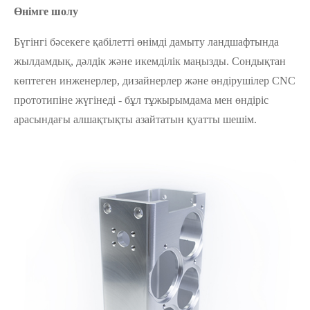
Өнімге шолу
Бүгінгі бәсекеге қабілетті өнімді дамыту ландшафтында
жылдамдық, дәлдік және икемділік маңызды. Сондықтан
көптеген инженерлер, дизайнерлер және өндірушілер CNC
прототипіне жүгінеді - бұл тұжырымдама мен өндіріс
арасындағы алшақтықты азайтатын қуатты шешім.