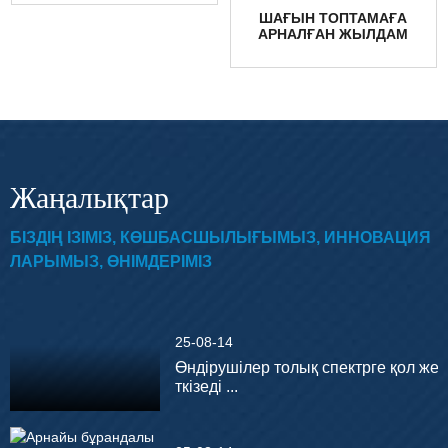
ШАҒЫН ТОПТАМАҒА
АРНАЛҒАН ЖЫЛДАМ
ПРОТОТИПТЕУ CNC
ҚЫЗМЕТТЕРІ ...
Жаңалықтар
БІЗДІҢ ІЗІМІЗ, КӨШБАСШЫЛЫҒЫМЫЗ, ИННОВАЦИЯ
ЛАРЫМЫЗ, ӨНІМДЕРІМІЗ
25-08-14
Өндірушілер толық спектрге қол же
ткізеді ...