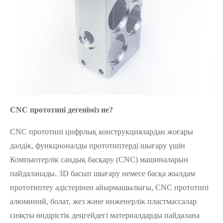
CNC прототипі дегеніміз не?
CNC прототипі цифрлық конструкциялардан жоғары
дәлдік, функционалды прототиптерді шығару үшін
Компьютерлік сандық басқару (CNC) машиналарын
пайдаланады. 3D басып шығару немесе басқа жылдам
прототиптеу әдістерінен айырмашылығы, CNC прототипі
алюминий, болат, жез және инженерлік пластмассалар
сияқты өндірістік деңгейдегі материалдарды пайдалана