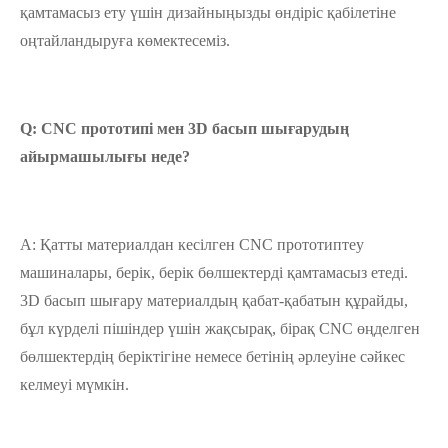
қамтамасыз ету үшін дизайныңызды өндіріс қабілетіне
оңтайландыруға көмектесеміз.
Q: CNC прототипі мен 3D басып шығарудың
айырмашылығы неде?
A: Қатты материалдан кесілген CNC прототиптеу
машиналары, берік, берік бөлшектерді қамтамасыз етеді.
3D басып шығару материалдың қабат-қабатын құрайды,
бұл күрделі пішіндер үшін жақсырақ, бірақ CNC өңделген
бөлшектердің беріктігіне немесе бетінің әрлеуіне сәйкес
келмеуі мүмкін.