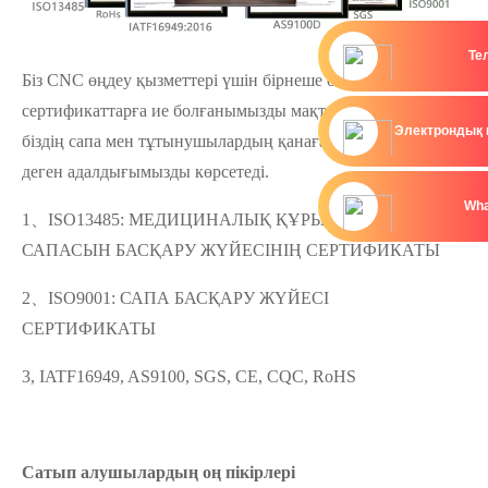
Те
Біз CNC өңдеу қызметтері үшін бірнеше өндірістік
сертификаттарға ие болғанымызды мақтан тұтамыз, бұл
Электрондық 
біздің сапа мен тұтынушылардың қанағаттанушылығына
деген адалдығымызды көрсетеді.
Wha
1、ISO13485: МЕДИЦИНАЛЫҚ ҚҰРЫЛҒАЛАРДЫҢ
САПАСЫН БАСҚАРУ ЖҮЙЕСІНІҢ СЕРТИФИКАТЫ
2、ISO9001: САПА БАСҚАРУ ЖҮЙЕСІ
СЕРТИФИКАТЫ
3, IATF16949, AS9100, SGS, CE, CQC, RoHS
Сатып алушылардың оң пікірлері