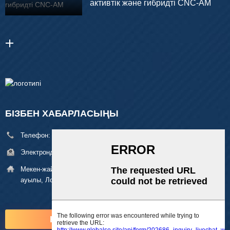
активтік және гибридті CNC-AM
БІЗБЕН ХАБАРЛАСЫҢЫ
Телефон:
+86 18929329313
Электрондық пошта:
alan@pftworld.com
Мекен-жайы:
49 ғимарат, Фумин индустриялық паркі, Пинху
ауылы, Лонгган ауданы, Шэньчжэнь Zip: 518111
ҚАЗІР СҰРАУ