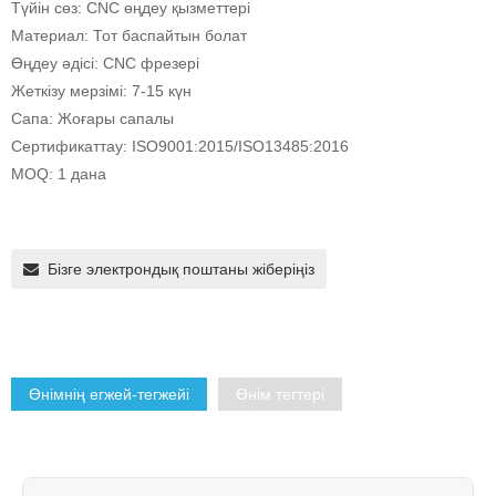
Түйін сөз: CNC өңдеу қызметтері
Материал: Тот баспайтын болат
Өңдеу әдісі: CNC фрезері
Жеткізу мерзімі: 7-15 күн
Сапа: Жоғары сапалы
Сертификаттау: ISO9001:2015/ISO13485:2016
MOQ: 1 дана
Бізге электрондық поштаны жіберіңіз
Өнімнің егжей-тегжейі
Өнім тегтері