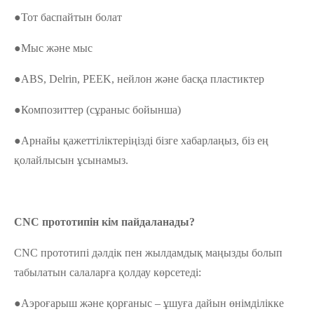
●Тот баспайтын болат
●Мыс және мыс
●ABS, Delrin, PEEK, нейлон және басқа пластиктер
●Композиттер (сұраныс бойынша)
●Арнайы қажеттіліктеріңізді бізге хабарлаңыз, біз ең
қолайлысын ұсынамыз.
CNC прототипін кім пайдаланады?
CNC прототипі дәлдік пен жылдамдық маңызды болып
табылатын салаларға қолдау көрсетеді:
●Аэроғарыш және қорғаныс – ұшуға дайын өнімділікке