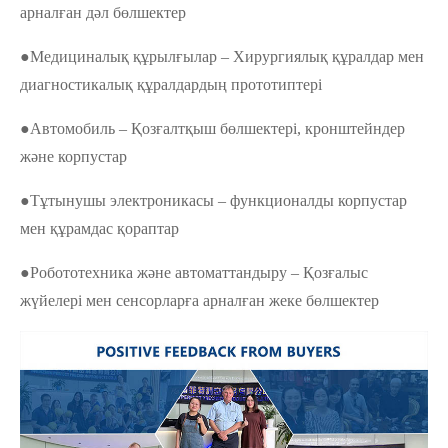
арналған дәл бөлшектер
●Медициналық құрылғылар – Хирургиялық құралдар мен
диагностикалық құралдардың прототиптері
●Автомобиль – Қозғалтқыш бөлшектері, кронштейндер
және корпустар
●Тұтынушы электроникасы – функционалды корпустар
мен құрамдас қораптар
●Робототехника және автоматтандыру – Қозғалыс
жүйелері мен сенсорларға арналған жеке бөлшектер