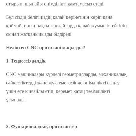
отырып, шынайы өнімділікті қамтамасыз етеді.
Бұл сіздің бөлігіңіздің қалай көрінетінін көріп қана
қоймай, оның нақты жағдайларда қалай жұмыс істейтінін
сынап жатқаныңызды білдіреді.
Неліктен CNC прототипі маңызды?
1. Теңдессіз дәлдік
CNC машиналары күрделі геометрияларды, механикалық
сәйкестіктерді және жүктеме кезінде өнімділікті сынау
үшін өте ыңғайлы етіп, керемет қатаң төзімділікті
ұсынады.
2. Функционалдық прототиптер