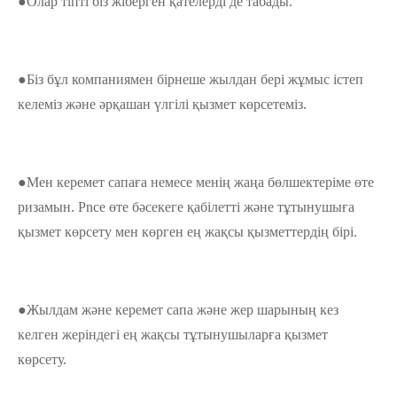
●Олар тіпті біз жіберген қателерді де табады.
●Біз бұл компаниямен бірнеше жылдан бері жұмыс істеп
келеміз және әрқашан үлгілі қызмет көрсетеміз.
●Мен керемет сапаға немесе менің жаңа бөлшектеріме өте
ризамын. Pnce өте бәсекеге қабілетті және тұтынушыға
қызмет көрсету мен көрген ең жақсы қызметтердің бірі.
●Жылдам және керемет сапа және жер шарының кез
келген жеріндегі ең жақсы тұтынушыларға қызмет
көрсету.