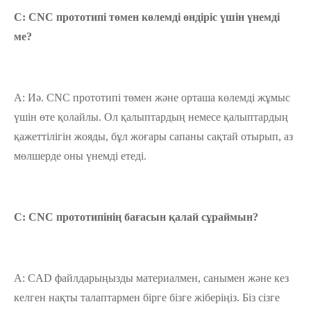
С: CNC прототипі төмен көлемді өндіріс үшін үнемді
ме?
A: Иә. CNC прототипі төмен және орташа көлемді жұмыс
үшін өте қолайлы. Ол қалыптардың немесе қалыптардың
қажеттілігін жояды, бұл жоғары сапаны сақтай отырып, аз
мөлшерде оны үнемді етеді.
С: CNC прототипінің бағасын қалай сұраймын?
A: CAD файлдарыңызды материалмен, санымен және кез
келген нақты талаптармен бірге бізге жіберіңіз. Біз сізге