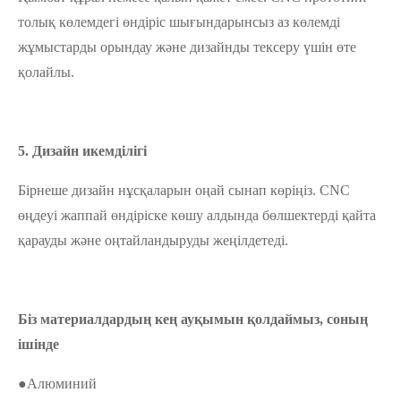
толық көлемдегі өндіріс шығындарынсыз аз көлемді
жұмыстарды орындау және дизайнды тексеру үшін өте
қолайлы.
5. Дизайн икемділігі
Бірнеше дизайн нұсқаларын оңай сынап көріңіз. CNC
өңдеуі жаппай өндіріске көшу алдында бөлшектерді қайта
қарауды және оңтайландыруды жеңілдетеді.
Біз материалдардың кең ауқымын қолдаймыз, соның
ішінде
●Алюминий