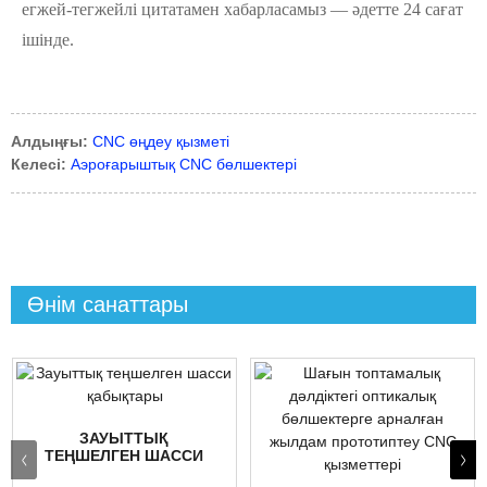
егжей-тегжейлі цитатамен хабарласамыз — әдетте 24 сағат
ішінде.
Алдыңғы:
CNC өңдеу қызметі
Келесі:
Аэроғарыштық CNC бөлшектері
Өнім санаттары
ЗАУЫТТЫҚ
ТЕҢШЕЛГЕН ШАССИ
ҚАБЫҚТАРЫ