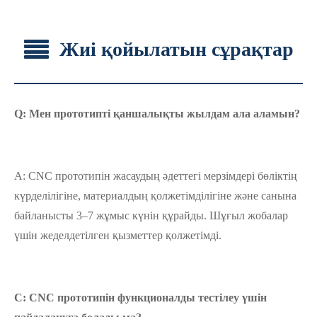
Жиі қойылатын сұрақтар
Q: Мен прототипті қаншалықты жылдам ала аламын?
A: CNC прототипін жасаудың әдеттегі мерзімдері бөліктің
күрделілігіне, материалдың қолжетімділігіне және санына
байланысты 3–7 жұмыс күнін құрайды. Шұғыл жобалар
үшін жеделдетілген қызметтер қолжетімді.
С: CNC прототипін функционалды тестілеу үшін