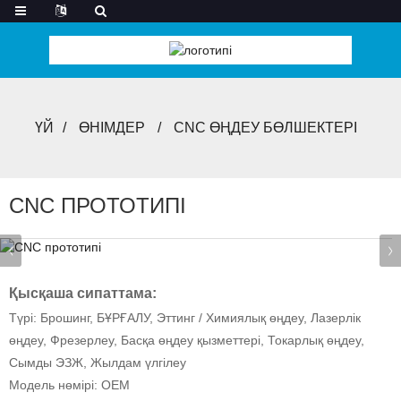
ҮЙ
ӨНІМДЕР
CNC ӨҢДЕУ БӨЛШЕКТЕРІ
CNC ПРОТОТИПІ
Қысқаша сипаттама:
Түрі: Брошинг, БҰРҒАЛУ, Эттинг / Химиялық өңдеу, Лазерлік
өңдеу, Фрезерлеу, Басқа өңдеу қызметтері, Токарлық өңдеу,
Сымды ЭЗЖ, Жылдам үлгілеу
Модель нөмірі: OEM