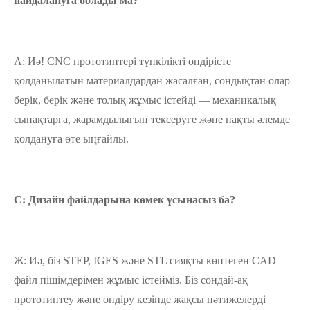
пайдалануға болады ма?
A: Иә! CNC прототиптері түпкілікті өндірісте
қолданылатын материалдардан жасалған, сондықтан олар
берік, берік және толық жұмыс істейді — механикалық
сынақтарға, жарамдылығын тексеруге және нақты әлемде
қолдануға өте ыңғайлы.
С: Дизайн файлдарына көмек ұсынасыз ба?
Ж: Иә, біз STEP, IGES және STL сияқты көптеген CAD
файл пішімдерімен жұмыс істейміз. Біз сондай-ақ
прототиптеу және өндіру кезінде жақсы нәтижелерді