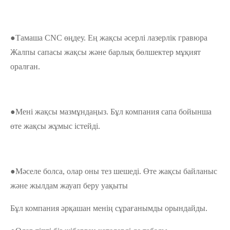
●Тамаша CNC өңдеу. Ең жақсы әсерлі лазерлік гравюра
Жалпы сапасы жақсы және барлық бөлшектер мұқият
оралған.
●Мені жақсы мазмұндаңыз. Бұл компания сапа бойынша
өте жақсы жұмыс істейді.
●Мәселе болса, олар оны тез шешеді. Өте жақсы байланыс
және жылдам жауап беру уақыты
Бұл компания әрқашан менің сұрағанымды орындайды.