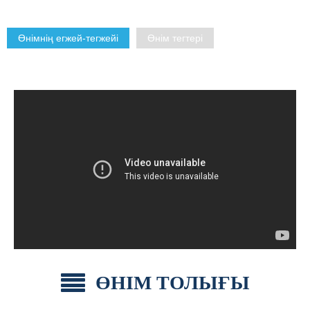
Өнімнің егжей-тегжейі
Өнім тегтері
ӨНІМ ТОЛЫҒЫ