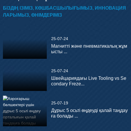
БІЗДІҢ ІЗІМІЗ, КӨШБАСШЫЛЫҒЫМЫЗ, ИННОВАЦИЯ
ЛАРЫМЫЗ, ӨНІМДЕРІМІЗ
25-07-24
Магнитті және пневматикалық жұм
ысты ...
25-07-24
Швейцариядағы Live Tooling vs Se
condary Freze...
25-07-19
Дұрыс 5 осьті өңдеуді қалай таңдау
ға болады ...