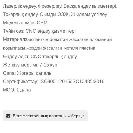
Лазерлік өңдеу, Фрезерлеу, Басқа өңдеу қызметтері,
Токарлық өңдеу, Сымды ЭЗЖ, Жылдам үлгілеу
Модель нөмірі: OEM
Түйін сөз: CNC өңдеу қызметтері
Материал:
баспайтын болаттан жасалған алюминий
қорытпасы жезден жасалған металл пластик
Өңдеу әдісі: CNC токарлық өңдеу
Жеткізу мерзімі: 7-15 күн
Сапа: Жоғары сапалы
Сертификаттау: ISO9001:2015/ISO13485:2016
MOQ: 1 дана
Бізге электрондық поштаны жіберіңіз