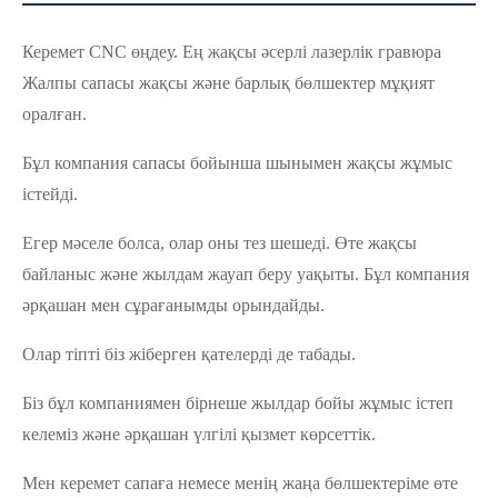
Керемет CNC өңдеу. Ең жақсы әсерлі лазерлік гравюра
Жалпы сапасы жақсы және барлық бөлшектер мұқият
оралған.
Бұл компания сапасы бойынша шынымен жақсы жұмыс
істейді.
Егер мәселе болса, олар оны тез шешеді. Өте жақсы
байланыс және жылдам жауап беру уақыты. Бұл компания
әрқашан мен сұрағанымды орындайды.
Олар тіпті біз жіберген қателерді де табады.
Біз бұл компаниямен бірнеше жылдар бойы жұмыс істеп
келеміз және әрқашан үлгілі қызмет көрсеттік.
Мен керемет сапаға немесе менің жаңа бөлшектеріме өте