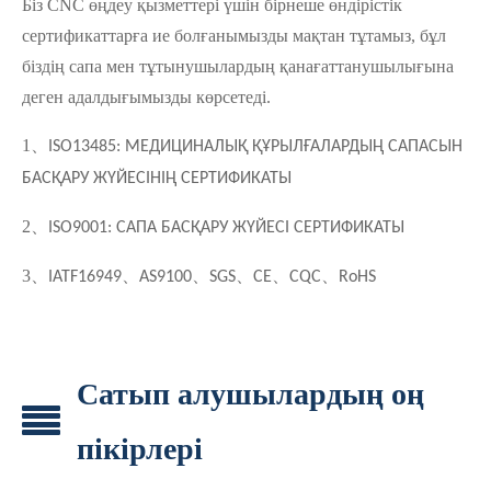
Біз CNC өңдеу қызметтері үшін бірнеше өндірістік
сертификаттарға ие болғанымызды мақтан тұтамыз, бұл
біздің сапа мен тұтынушылардың қанағаттанушылығына
деген адалдығымызды көрсетеді.
1
、
ISO13485: МЕДИЦИНАЛЫҚ ҚҰРЫЛҒАЛАРДЫҢ САПАСЫН
БАСҚАРУ ЖҮЙЕСІНІҢ СЕРТИФИКАТЫ
2
、
ISO9001: САПА БАСҚАРУ ЖҮЙЕСІ СЕРТИФИКАТЫ
3
、
、
、
、
、
、
IATF16949
AS9100
SGS
CE
CQC
RoHS
Сатып алушылардың оң
пікірлері