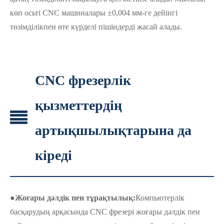
көп осьті CNC машиналары ±0,004 мм-ге дейінгі
төзімділікпен өте күрделі пішіндерді жасай алады.
CNC фрезерлік
қызметтердің
артықшылықтарына да
кіреді
●
Жоғары дәлдік пен тұрақтылық:
Компьютерлік
басқарудың арқасында CNC фрезері жоғары дәлдік пен