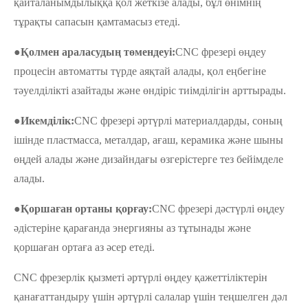
қайталанымдылыққа қол жеткізе алады, бұл өнімнің
тұрақты сапасын қамтамасыз етеді.
●
Қолмен араласудың төмендеуі:
CNC фрезері өңдеу
процесін автоматты түрде аяқтай алады, қол еңбегіне
тәуелділікті азайтады және өндіріс тиімділігін арттырады.
●
Икемділік:
CNC фрезері әртүрлі материалдарды, соның
ішінде пластмасса, металдар, ағаш, керамика және шыны
өңдей алады және дизайндағы өзгерістерге тез бейімделе
алады.
●
Қоршаған ортаны қорғау:
CNC фрезері дәстүрлі өңдеу
әдістеріне қарағанда энергияны аз тұтынады және
қоршаған ортаға аз әсер етеді.
CNC фрезерлік қызметі әртүрлі өңдеу қажеттіліктерін
қанағаттандыру үшін әртүрлі салалар үшін теңшелген дәл