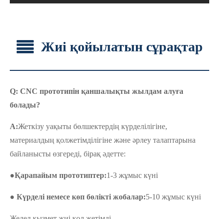
Жиі қойылатын сұрақтар
Q: CNC прототипін қаншалықты жылдам алуға
болады?
A:
Жеткізу уақыты бөлшектердің күрделілігіне,
материалдың қолжетімділігіне және әрлеу талаптарына
байланысты өзгереді, бірақ әдетте:
●
Қарапайым прототиптер:
1-3 жұмыс күні
● Күрделі немесе көп бөлікті жобалар:
5-10 жұмыс күні
Жедел қызмет жиі қол жетімді.