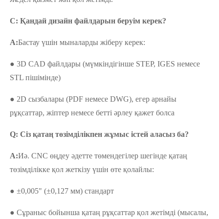
С: Қандай дизайн файлдарын беруім керек?
A
:
Бастау үшін мыналарды жіберу керек:
● 3D CAD файлдары (мүмкіндігінше STEP, IGES немесе
STL пішімінде)
● 2D сызбалары (PDF немесе DWG), егер арнайы
рұқсаттар, жіптер немесе бетті әрлеу қажет болса
Q: Сіз қатаң төзімділікпен жұмыс істей аласыз ба?
A:
Иә. CNC өңдеу әдетте төмендегілер шегінде қатаң
төзімділікке қол жеткізу үшін өте қолайлы:
● ±0,005" (±0,127 мм) стандарт
● Сұраныс бойынша қатаң рұқсаттар қол жетімді (мысалы,