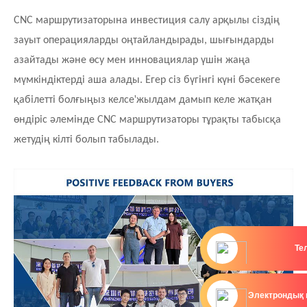
CNC маршрутизаторына инвестиция салу арқылы сіздің
зауыт операцияларды оңтайландырады, шығындарды
азайтады және өсу мен инновациялар үшін жаңа
мүмкіндіктерді аша алады. Егер сіз бүгінгі күні бәсекеге
'
қабілетті болғыңыз келсе
жылдам дамып келе жатқан
өндіріс әлемінде CNC маршрутизаторы тұрақты табысқа
жетудің кілті болып табылады.
Те
Электрондық 