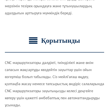
мерзімін тезірек орындауға және тұтынушылардың
адалдығын арттыруға мүмкіндік береді.
Қорытынды
CNC маршрутизаторы дәлдікті, тиімділікті және өнім
сапасын жақсартуды көздейтін зауыттар үшін ойын
'
өзгерткіш болып табылады. Сіз мейлі
ағаш өңдеу,
қолтаңба жасау немесе тапсырыстық өндіріс салаларында
CNC маршрутизаторы зауытыңызды келесі деңгейге
көтеру үшін қажетті әмбебаптық пен автоматтандыруды
ұсынады.