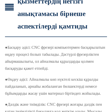
қызметтердің негізгі
анықтамасы бірнеше
аспектілерді қамтиды
●Басқару әдісі: CNC фрезері компьютермен басқарылатын
өңдеу процесі болып табылады. Дәстүрлі фрезерліктен
айырмашылығы, ол айналмалы құралдарды қолмен
басқаруды қажет етпейді.
●Өңдеу әдісі: Айналмалы көп нүктелі кескіш құралды
пайдаланып, арнайы жобаланған бөлшектерді немесе
бұйымдарды жасау үшін материал біртіндеп жойылады.
●Дәлдік және тиімділік: CNC фрезері жоғары дәлдік пен
қатаң төзімділікті бақылауға қол жеткізе алады. Мысалы,