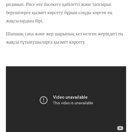
ризамын. Pnce өте бәсекеге қабілетті және тапсырыс
берушілерге қызмет көрсету бұрын-соңды көрген ең
жақсылардың бірі.
Шапшаң сапа және жер шарының кез келген жеріндегі ең
жақсы тұтынушыларға қызмет көрсету.