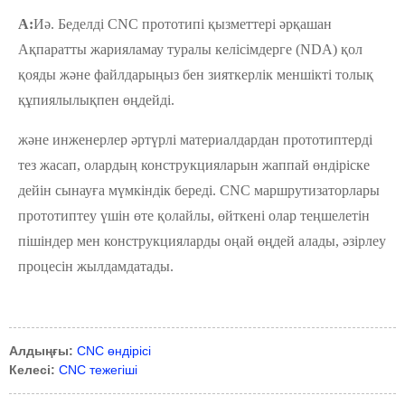
A:
Иә. Беделді CNC прототипі қызметтері әрқашан
Ақпаратты жарияламау туралы келісімдерге (NDA) қол
қояды және файлдарыңыз бен зияткерлік меншікті толық
құпиялылықпен өңдейді.
және инженерлер әртүрлі материалдардан прототиптерді
тез жасап, олардың конструкцияларын жаппай өндіріске
дейін сынауға мүмкіндік береді. CNC маршрутизаторлары
прототиптеу үшін өте қолайлы, өйткені олар теңшелетін
пішіндер мен конструкцияларды оңай өңдей алады, әзірлеу
процесін жылдамдатады.
Алдыңғы:
CNC өндірісі
Келесі:
CNC тежегіші