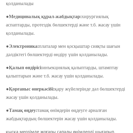
қолданылады
●
Медициналық құрал-жабдықтар:
хирургиялық
аспаптарды, протездік бөлшектерді және т.б. жасау үшін
қолданылады.
●
Электроника:
платалар мен қосқыштар сияқты шағын
дәлдіктегі бөлшектерді өндіру үшін қолданылады.
●
Қалып өндірісі:
инъекциялық қалыптарды, штамптау
қалыптарын және т.б. жасау үшін қолданылады.
●
Қорғаныс өнеркәсібі:
қару жүйелерінде дәл бөлшектерді
жасау үшін қолданылады.
●
Тамақ өңдеу:
тамақ өнімдерін өңдеуге арналған
жабдықтардың бөлшектерін жасау үшін қолданылады.
қысқа мерзімде жоғары сапалы өнімдерді шығарып,