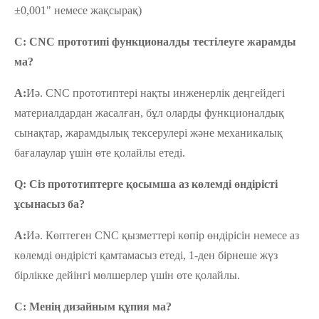
±0,001" немесе жақсырақ)
С: CNC прототипі функционалды тестілеуге жарамды
ма?
A:
Иә. CNC прототиптері нақты инженерлік деңгейдегі
материалдардан жасалған, бұл оларды функционалдық
сынақтар, жарамдылық тексерулері және механикалық
бағалаулар үшін өте қолайлы етеді.
Q: Сіз прототиптерге қосымша аз көлемді өндірісті
ұсынасыз ба?
A:
Иә. Көптеген CNC қызметтері көпір өндірісін немесе аз
көлемді өндірісті қамтамасыз етеді, 1-ден бірнеше жүз
бірлікке дейінгі мөлшерлер үшін өте қолайлы.
С: Менің дизайным құпия ма?