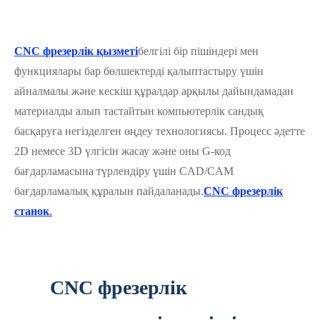
CNC фрезерлік қызметі
белгілі бір пішіндері мен
функциялары бар бөлшектерді қалыптастыру үшін
айналмалы және кескіш құралдар арқылы дайындамадан
материалды алып тастайтын компьютерлік сандық
басқаруға негізделген өңдеу технологиясы. Процесс әдетте
2D немесе 3D үлгісін жасау және оны G-код
бағдарламасына түрлендіру үшін CAD/CAM
бағдарламалық құралын пайдаланады.
CNC фрезерлік
станок
.
CNC фрезерлік