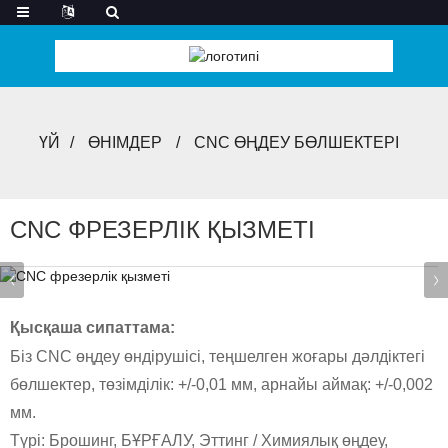
ҮЙ
ӨНІМДЕР
CNC ӨҢДЕУ БӨЛШЕКТЕРІ
CNC ФРЕЗЕРЛІК ҚЫЗМЕТІ
Қысқаша сипаттама:
Біз CNC өңдеу өндірушісі, теңшелген жоғары дәлдіктегі
бөлшектер, төзімділік: +/-0,01 мм, арнайы аймақ: +/-0,002
мм.
Түрі: Брошинг, БҰРҒАЛУ, Эттинг / Химиялық өңдеу,