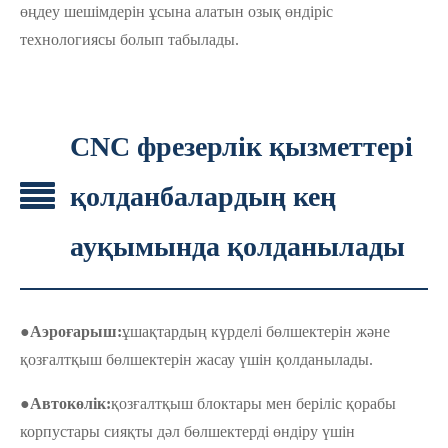
өңдеу шешімдерін ұсына алатын озық өндіріс
технологиясы болып табылады.
CNC фрезерлік қызметтері
қолданбалардың кең
ауқымында қолданылады
●
Аэроғарыш:
ұшақтардың күрделі бөлшектерін және
қозғалтқыш бөлшектерін жасау үшін қолданылады.
●
Автокөлік:
қозғалтқыш блоктары мен беріліс қорабы
корпустары сияқты дәл бөлшектерді өндіру үшін