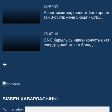
25-07-19
Аэроғарыштық кронштейнге арнал
ған 3-осьтік және 5-осьтік CNC...
25-07-19
CNC бұрылысындағы конустық қат
елерді қалай жоюға болады...
БІЗБЕН ХАБАРЛАСЫҢЫ
Телефон:
+86 18929329313