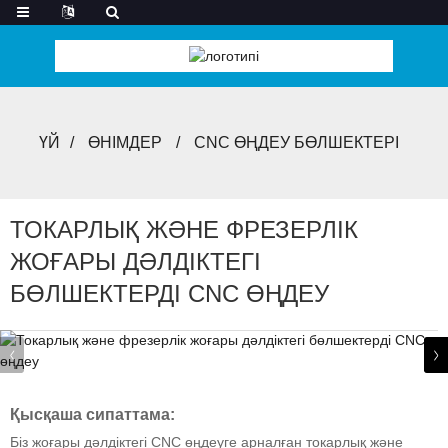
ҮЙ
ӨНІМДЕР
CNC ӨҢДЕУ БӨЛШЕКТЕРІ
ТОКАРЛЫҚ ЖӘНЕ ФРЕЗЕРЛІК
ЖОҒАРЫ ДӘЛДІКТЕГІ
БӨЛШЕКТЕРДІ CNC ӨҢДЕУ
Қысқаша сипаттама:
Біз жоғары дәлдіктегі CNC өңдеуге арналған токарлық және