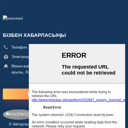
БІЗБЕН ХАБАРЛАСЫҢЫ
Телефон:
+86 18929329313
Электрондық пошта:
alan@pftworld.com
Мекен-жайы:
49 ғимарат, Фумин индустриялық паркі, Пинху
ауылы, Лонгган ауданы, Шэньчжэнь Zip: 518111
ҚАЗІР СҰРАУ
© Авторлық құқық - 2010-2025: Барлық құқықтар қорғалған.