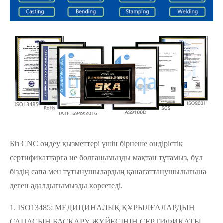
Біз CNC өңдеу қызметтері үшін бірнеше өндірістік
сертификаттарға ие болғанымызды мақтан тұтамыз, бұл
біздің сапа мен тұтынушылардың қанағаттанушылығына
деген адалдығымызды көрсетеді.
1. ISO13485: МЕДИЦИНАЛЫҚ ҚҰРЫЛҒАЛАРДЫҢ
САПАСЫН БАСҚАРУ ЖҮЙЕСІНІҢ СЕРТИФИКАТЫ