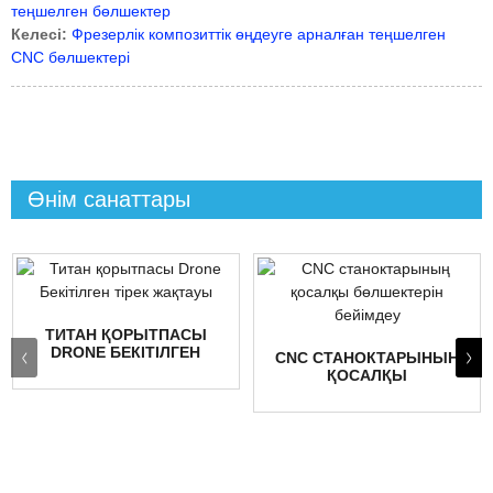
теңшелген бөлшектер
Келесі:
Фрезерлік композиттік өңдеуге арналған теңшелген
CNC бөлшектері
Өнім санаттары
ТИТАН ҚОРЫТПАСЫ
DRONE БЕКІТІЛГЕН
CNC СТАНОКТАРЫНЫҢ
ТІРЕК ЖАҚТАУЫ
ҚОСАЛҚЫ
БӨЛШЕКТЕРІН
БЕЙІМДЕУ