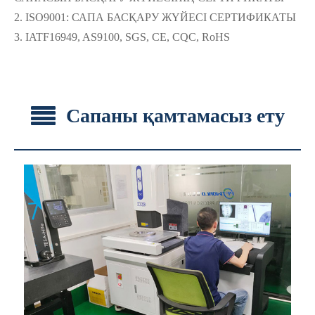
2. ISO9001: САПА БАСҚАРУ ЖҮЙЕСІ СЕРТИФИКАТЫ
3. IATF16949, AS9100, SGS, CE, CQC, RoHS
Сапаны қамтамасыз ету