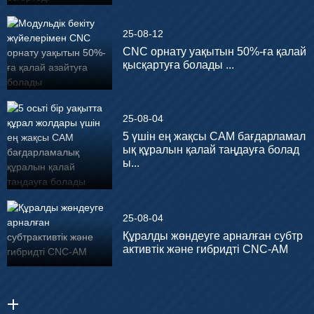
25-08-12
CNC орнату уақытын 50%-ға қалай
қысқартуға болады ...
25-08-04
5 үшін ең жақсы CAM бағдарламал
ық құралын қалай таңдауға болад
ы...
25-08-04
Құралды жөндеуге арналған субтр
активтік және гибридті CNC-AM