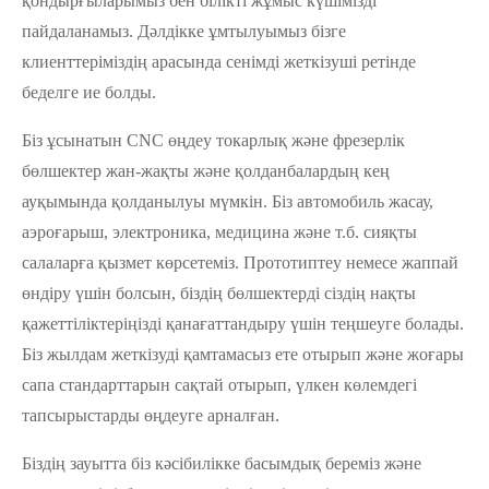
қондырғыларымыз бен білікті жұмыс күшімізді
пайдаланамыз. Дәлдікке ұмтылуымыз бізге
клиенттеріміздің арасында сенімді жеткізуші ретінде
беделге ие болды.
Біз ұсынатын CNC өңдеу токарлық және фрезерлік
бөлшектер жан-жақты және қолданбалардың кең
ауқымында қолданылуы мүмкін. Біз автомобиль жасау,
аэроғарыш, электроника, медицина және т.б. сияқты
салаларға қызмет көрсетеміз. Прототиптеу немесе жаппай
өндіру үшін болсын, біздің бөлшектерді сіздің нақты
қажеттіліктеріңізді қанағаттандыру үшін теңшеуге болады.
Біз жылдам жеткізуді қамтамасыз ете отырып және жоғары
сапа стандарттарын сақтай отырып, үлкен көлемдегі
тапсырыстарды өңдеуге арналған.
Біздің зауытта біз кәсібилікке басымдық береміз және