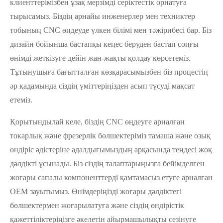
клиенттерімізбен ұзақ мерзімді серіктестік орнатуға
тырысамыз. Біздің арнайы инженерлер мен техниктер
тобының CNC өңдеуде үлкен білімі мен тәжірибесі бар. Біз
дизайн бойынша бастапқы кеңес беруден бастап соңғы
өнімді жеткізуге дейін жан-жақты қолдау көрсетеміз.
Тұтынушыға бағытталған көзқарасымызбен біз процестің
әр қадамында сіздің үміттеріңізден асып түсуді мақсат
етеміз.
Қорытындылай келе, біздің CNC өңдеуге арналған
токарлық және фрезерлік бөлшектеріміз тамаша және озық
өндіріс әдістеріне адалдығымыздың арқасында теңдесі жоқ
дәлдікті ұсынады. Біз сіздің талаптарыңызға бейімделген
жоғары сапалы компоненттерді қамтамасыз етуге арналған
OEM зауытымыз. Өнімдеріңізді жоғары дәлдіктегі
бөлшектермен жоғарылатуға және сіздің өндірістік
қажеттіліктеріңізге әкелетін айырмашылықты сезінуге