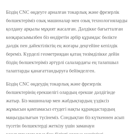
Біздің CNC өңдеуге арналған токарлық және фрезерлік
бөлшектеріміз озық машиналар мен озық технологияларды
қолдану арқылы мұқият жасалған. Дәлдікке бағытталған
көзқарасымызбен біз өндіретін әрбір құрамдас бөлікте
дәлдік пен дәйектіліктің ең жоғары деңгейіне кепілдік
береміз. Күрделі геометриядан қатаң төзімділікке дейін
біздің бөлшектеріміз әртүрлі салалардағы ең талапшыл
талаптарды қанағаттандыруға бейімделген.
Біздің CNC өңдеудің токарлық және фрезерлік
бөлшектерінің ерекшелігі олардың ерекше дәлдігінде
жатыр. Біз машиналар мен жабдықтардың үздіксіз
жұмысын қамтамасыз етудегі нақты құрамдастардың
маңыздылығын түсінеміз. Сондықтан біз күткеннен асып
түсетін бөлшектерді жеткізу үшін заманауи