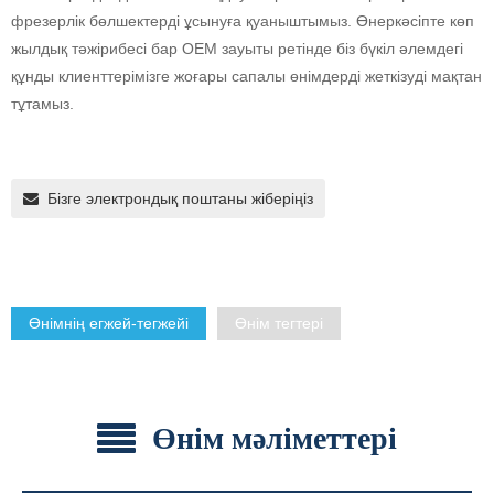
фрезерлік бөлшектерді ұсынуға қуаныштымыз. Өнеркәсіпте көп
жылдық тәжірибесі бар OEM зауыты ретінде біз бүкіл әлемдегі
құнды клиенттерімізге жоғары сапалы өнімдерді жеткізуді мақтан
тұтамыз.
Бізге электрондық поштаны жіберіңіз
Өнімнің егжей-тегжейі
Өнім тегтері
Өнім мәліметтері