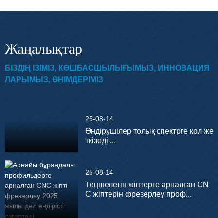
Жаңалықтар
БІЗДІҢ ІЗІМІЗ, КӨШБАСШЫЛЫҒЫМЫЗ, ИННОВАЦИЯ
ЛАРЫМЫЗ, ӨНІМДЕРІМІЗ
25-08-14
Өндірушілер толық спектрге қол же
ткізеді ...
25-08-14
Теңшелетін жіптерге арналған CN
C жіптерін фрезерлеу проф...