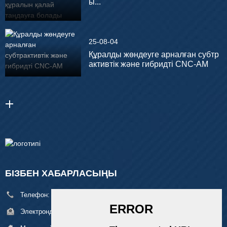
ы...
25-08-04
Құралды жөндеуге арналған субтр
активтік және гибридті CNC-AM
БІЗБЕН ХАБАРЛАСЫҢЫ
Телефон:
+86 18929329313
Электрондық пошта:
alan@pftworld.com