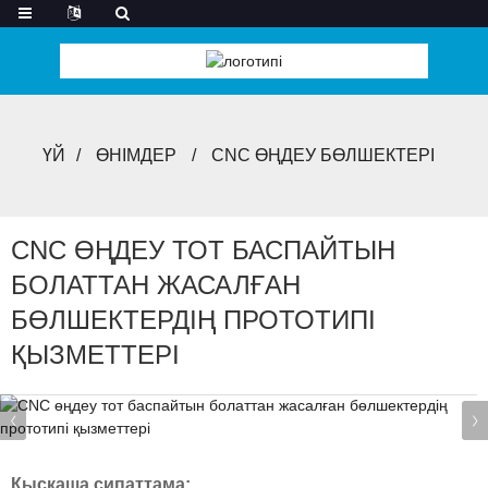
ҮЙ
ӨНІМДЕР
CNC ӨҢДЕУ БӨЛШЕКТЕРІ
CNC ӨҢДЕУ ТОТ БАСПАЙТЫН
БОЛАТТАН ЖАСАЛҒАН
БӨЛШЕКТЕРДІҢ ПРОТОТИПІ
ҚЫЗМЕТТЕРІ
Қысқаша сипаттама: