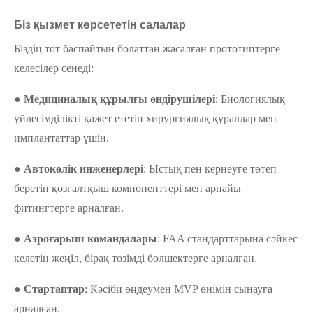
Біз қызмет көрсететін салалар
Біздің тот баспайтын болаттан жасалған прототиптерге
келесілер сенеді:
● Медициналық құрылғы өндірушілері
: Биологиялық
үйлесімділікті қажет ететін хирургиялық құралдар мен
имплантаттар үшін.
● Автокөлік инженерлері
: Ыстық пен кернеуге төтеп
беретін қозғалтқыш компоненттері мен арнайы
фитингтерге арналған.
● Аэроғарыш командалары
: FAA стандарттарына сәйкес
келетін жеңіл, бірақ төзімді бөлшектерге арналған.
● Стартаптар
: Кәсіби өңдеумен MVP өнімін сынауға
арналған.