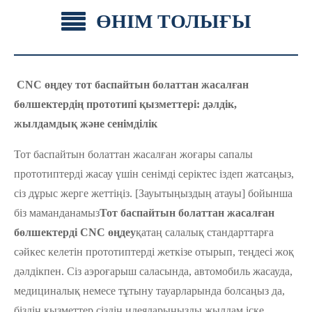
ӨНІМ ТОЛЫҒЫ
CNC өңдеу тот баспайтын болаттан жасалған
бөлшектердің прототипі қызметтері: дәлдік,
жылдамдық және сенімділік
Тот баспайтын болаттан жасалған жоғары сапалы
прототиптерді жасау үшін сенімді серіктес іздеп жатсаңыз,
сіз дұрыс жерге жеттіңіз. [Зауытыңыздың атауы] бойынша
біз маманданамыз
Тот баспайтын болаттан жасалған
бөлшектерді CNC өңдеу
қатаң салалық стандарттарға
сәйкес келетін прототиптерді жеткізе отырып, теңдесі жоқ
дәлдікпен. Сіз аэроғарыш саласында, автомобиль жасауда,
медициналық немесе тұтыну тауарларында болсаңыз да,
біздің қызметтер сіздің идеяларыңызды жылдам іске