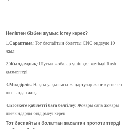
Неліктен бізбен жұмыс істеу керек?
1.
Сараптама
: Тот баспайтын болатты CNC өңдеуде 10+
жыл.
2.
Жылдамдық
: Шұғыл жобалар үшін қол жетімді Rush
қызметтері.
3.
Мөлдірлік
: Нақты уақыттағы жаңартулар және күтпеген
шығындар жоқ.
4.
Бәсекеге қабілетті баға белгілеу
: Жоғары сапа жоғары
шығындарды білдірмеуі керек.
Тот баспайтын болаттан жасалған прототиптерді