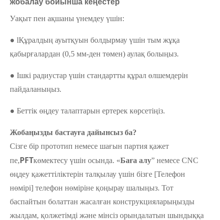
жобалау бойынша кеңестер
Уақыт пен ақшаны үнемдеу үшін:
● lҚұралдың ауытқуын болдырмау үшін тым жұқа
қабырғалардан (0,5 мм-ден төмен) аулақ болыңыз.
● Ішкі радиустар үшін стандартты құрал өлшемдерін
пайдаланыңыз.
● Беттік өңдеу талаптарын ертерек көрсетіңіз.
Жобаңызды бастауға дайынсыз ба?
Сізге бір прототип немесе шағын партия қажет
PFT
пе,
көмектесу үшін осында. «
Баға алу
” немесе CNC
өңдеу қажеттіліктерін талқылау үшін бізге [Телефон
нөмірі] телефон нөміріне қоңырау шалыңыз. Тот
баспайтын болаттан жасалған конструкцияларыңызды
жылдам, қолжетімді және мінсіз орындалатын шындыққа