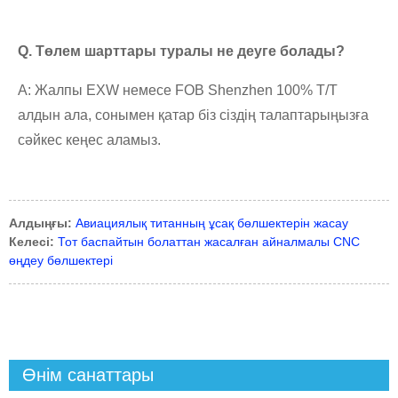
Q. Төлем шарттары туралы не деуге болады?
A: Жалпы EXW немесе FOB Shenzhen 100% T/T
алдын ала, сонымен қатар біз сіздің талаптарыңызға
сәйкес кеңес аламыз.
Алдыңғы:
Авиациялық титанның ұсақ бөлшектерін жасау
Келесі:
Тот баспайтын болаттан жасалған айналмалы CNC
өңдеу бөлшектері
Өнім санаттары