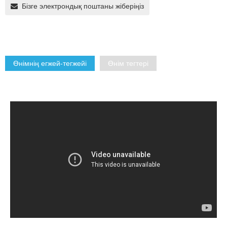
Бізге электрондық поштаны жіберіңіз
Өнімнің егжей-тегжейі
Өнім тегтері