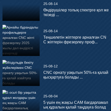
25-08-14
Өндірушілер толық спектрге қол же
ткізеді ...
25-08-14
Теңшелетін жіптерге арналған CN
C жіптерін фрезерлеу проф...
25-08-12
CNC орнату уақытын 50%-ға қалай
қысқартуға болады ...
25-08-04
5 үшін ең жақсы CAM бағдарламал
ық құралын қалай таңдауға болад