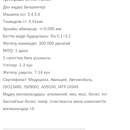
Дәл өңдеу бөлшектері
Машина осі: 3,4,5,6
Төзімділік:+/- 0,01мм
Арнайы аймақтар: +/-0,005 мм
Беттің кедір-бұдырлығы: Ra 0,1~3,2
Жеткізу мүмкіндігі: 300 000 дана/ай
MOQ: 1 дана
3 сағаттық баға ұсынысы
Үлгілер: 1-3 күн
Жеткізу уақыты: 7-14 күн
Сертификат: Медицина, Авиация, Автомобиль,
ISO13485, IS09001, AS9100, IATF16949
Өңдеу материалдары: алюминий, жез, мыс, болат, тот
баспайтын болат, темір, пластмасса және композиттік
материалдар т.б.