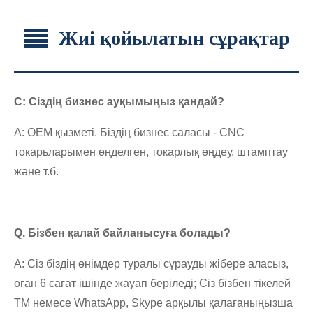
Жиі қойылатын сұрақтар
С: Сіздің бизнес ауқымыңыз қандай?
A: OEM қызметі. Біздің бизнес саласы - CNC
токарьларымен өңделген, токарлық өңдеу, штамптау
және т.б.
Q. Бізбен қалай байланысуға болады?
A: Сіз біздің өнімдер туралы сұрауды жібере аласыз,
оған 6 сағат ішінде жауап беріледі; Сіз бізбен тікелей
TM немесе WhatsApp, Skype арқылы қалағаныңызша