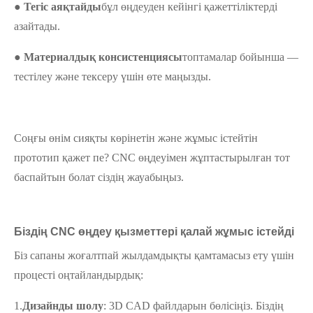
● Тегіс аяқтайды
бұл өңдеуден кейінгі қажеттіліктерді
азайтады.
● Материалдық консистенциясы
топтамалар бойынша —
тестілеу және тексеру үшін өте маңызды.
Соңғы өнім сияқты көрінетін және жұмыс істейтін
прототип қажет пе? CNC өңдеуімен жұптастырылған тот
баспайтын болат сіздің жауабыңыз.
Біздің CNC өңдеу қызметтері қалай жұмыс істейді
Біз сапаны жоғалтпай жылдамдықты қамтамасыз ету үшін
процесті оңтайландырдық:
1.
Дизайнды шолу
: 3D CAD файлдарын бөлісіңіз. Біздің