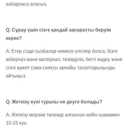
хабарласа аласыз.
Q. Сұрау үшін сізге қандай ақпаратты беруім
керек?
A: Егер сізде сызбалар немесе үлгілер болса, бізге
жіберіңіз және материал, төзімділік, бетті өңдеу және
сізге қажет сома сияқты арнайы талаптарыңызды
айтыңыз.
Q. Жеткізу күні туралы не деуге болады?
A: Жеткізу мерзімі төлемді алғаннан кейін шамамен
10-15 күн.