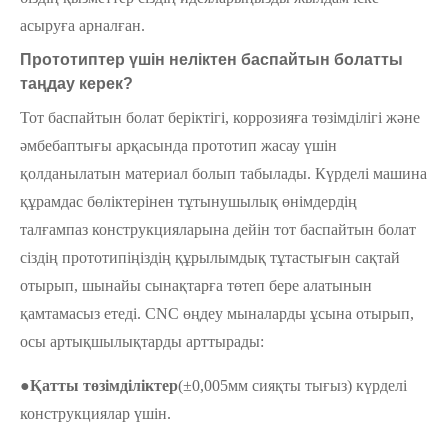
асыруға арналған.
Прототиптер үшін неліктен баспайтын болатты
таңдау керек?
Тот баспайтын болат беріктігі, коррозияға төзімділігі және
әмбебаптығы арқасында прототип жасау үшін
қолданылатын материал болып табылады. Күрделі машина
құрамдас бөліктерінен тұтынушылық өнімдердің
талғампаз конструкцияларына дейін тот баспайтын болат
сіздің прототипіңіздің құрылымдық тұтастығын сақтай
отырып, шынайы сынақтарға төтеп бере алатынын
қамтамасыз етеді. CNC өңдеу мыналарды ұсына отырып,
осы артықшылықтарды арттырады:
●
Қатты төзімділіктер
(±0,005мм сияқты тығыз) күрделі
конструкциялар үшін.