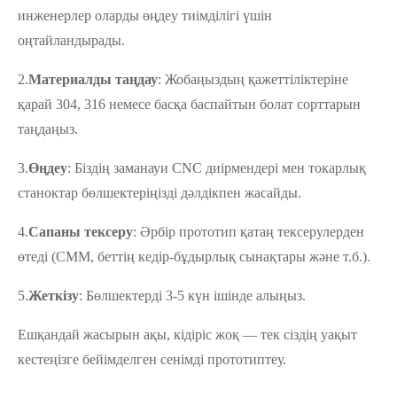
инженерлер оларды өңдеу тиімділігі үшін
оңтайландырады.
2.
Материалды таңдау
: Жобаңыздың қажеттіліктеріне
қарай 304, 316 немесе басқа баспайтын болат сорттарын
таңдаңыз.
3.
Өңдеу
: Біздің заманауи CNC диірмендері мен токарлық
станоктар бөлшектеріңізді дәлдікпен жасайды.
4.
Сапаны тексеру
: Әрбір прототип қатаң тексерулерден
өтеді (CMM, беттің кедір-бұдырлық сынақтары және т.б.).
5.
Жеткізу
: Бөлшектерді 3-5 күн ішінде алыңыз.
Ешқандай жасырын ақы, кідіріс жоқ — тек сіздің уақыт
кестеңізге бейімделген сенімді прототиптеу.